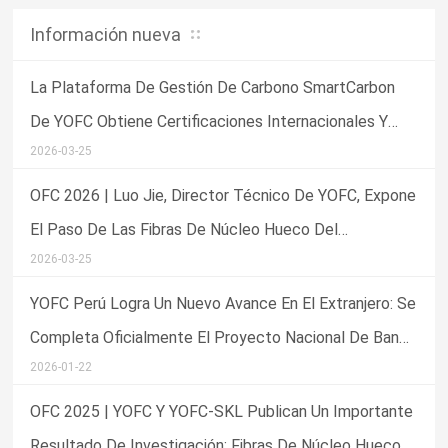
Información nueva
La Plataforma De Gestión De Carbono SmartCarbon
De YOFC Obtiene Certificaciones Internacionales Y
2026-03-25
Premios Del Sector
OFC 2026 | Luo Jie, Director Técnico De YOFC, Expone
El Paso De Las Fibras De Núcleo Hueco Del
2026-03-25
Laboratorio A La Aplicación Comercial
YOFC Perú Logra Un Nuevo Avance En El Extranjero: Se
Completa Oficialmente El Proyecto Nacional De Banda
2026-01-22
Ancha Del Perú
OFC 2025 | YOFC Y YOFC-SKL Publican Un Importante
Resultado De Investigación: Fibras De Núcleo Hueco